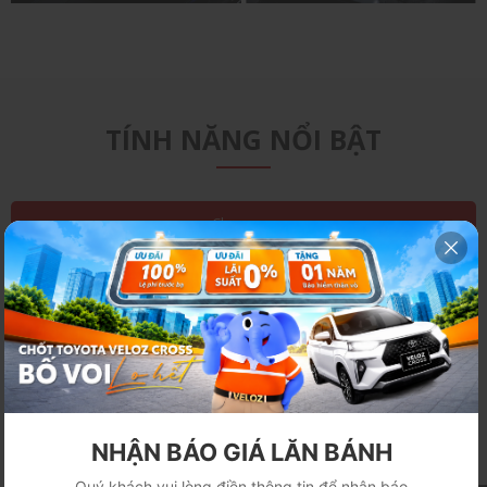
ĐÈN TRANG TRÍ
PHANH ĐỖ ĐIỆN TỬ
KHOANG LÁI
TÍNH NĂNG NỔI BẬT
-- Chọn menu
NHẬN BÁO GIÁ LĂN BÁNH
Bán kính vòng quay tối thiểu
Động cơ
Quý khách vui lòng điền thông tin để nhận báo