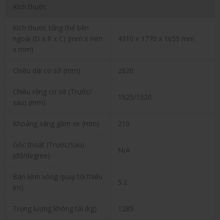
Kích thước
Kích thước tổng thể bên
ngoài (D x R x C) (mm x mm
4310 x 1770 x 1655 mm
x mm)
Chiều dài cơ sở (mm)
2620
Chiều rộng cơ sở (Trước/
1525/1520
sau) (mm)
Khoảng sáng gầm xe (mm)
210
Góc thoát (Trước/Sau)
N/A
(độ/degree)
Bán kính vòng quay tối thiểu
5.2
(m)
Trọng lượng không tải (kg)
1285