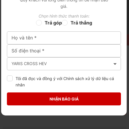
Bán kính vòng quay tối thiểu
Động cơ 2NR-VEX là sự kết hợp
giá.
chỉ 5.2m cho phép di chuyển
giữa động cơ xăng 90 mã lực
dễ dàng và linh hoạt trong đô
cùng mô tơ điện 79 mã lực, có
Chọn hình thức thanh toán:
thị, hoặc trong ...
chế ...
Trả góp
Trả thẳng
PHỤ KIỆN CHÍNH HÃNG
Phụ kiện chính hãng
Tôi đã đọc và đồng ý với
Chính sách xử lý dữ liệu cá
nhân
THÔNG SỐ KỸ THUẬT
NHẬN BÁO GIÁ
-- Chọn menu