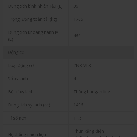
Dung tích bình nhiên liệu (L)
36
Trọng lượng toàn tải (kg)
1705
Dung tích khoang hành lý
466
(L)
Động cơ
Loại động cơ
2NR-VEX
Số xy lanh
4
Bố trí xy lanh
Thẳng hàng/In line
Dung tích xy lanh (cc)
1496
Tỉ số nén
11.5
Phun xăng điện
Hệ thống nhiên liệu