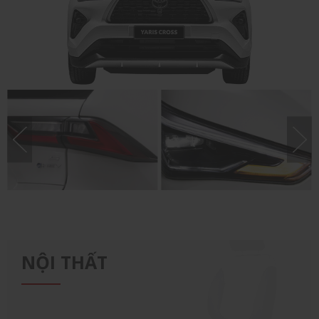
CỤM ĐÈN SAU
CỤM ĐÈN TRƯỚC
NỘI THẤT