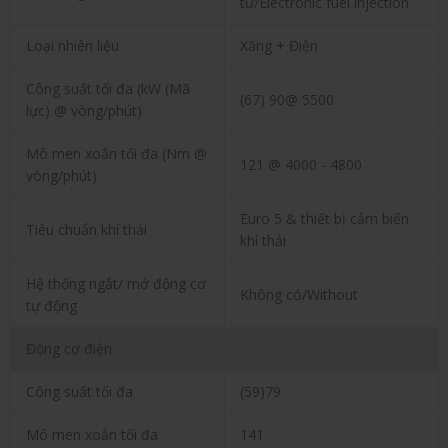
tử/Electronic fuel injection
Loại nhiên liệu
Xăng + Điện
Công suất tối đa (kW (Mã
(67) 90@ 5500
lực) @ vòng/phút)
Mô men xoắn tối đa (Nm @
121 @ 4000 - 4800
vòng/phút)
Euro 5 & thiết bị cảm biến
Tiêu chuẩn khí thải
khí thải
Hệ thống ngắt/ mở động cơ
Không có/Without
tự động
Động cơ điện
Công suất tối đa
(59)79
Mô men xoắn tối đa
141