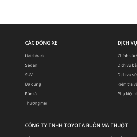
CÁC DÒNG XE
DỊCH V
Hatchback
Chính sác
Sedan
Dịch vụ b
SUV
Dịch vụ s
Đa dụng
Kiểm tra và
Bán tải
Phụ kiện 
Thương mại
CÔNG TY TNHH TOYOTA BUÔN MA THUỘT