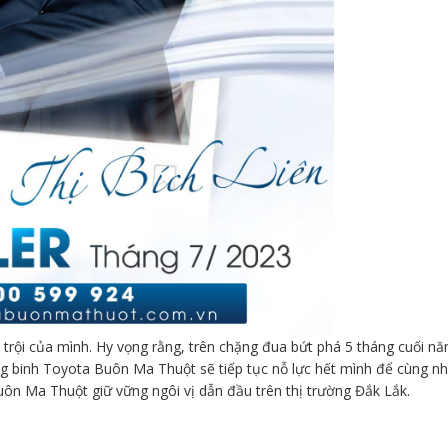
 trội của mình. Hy vọng rằng, trên chặng đua bứt phá 5 tháng cuối n
ùng binh Toyota Buôn Ma Thuột sẽ tiếp tục nỗ lực hết mình để cùng n
n Ma Thuột giữ vững ngôi vị dẫn đầu trên thị trường Đắk Lắk.