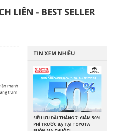
H LIÊN - BEST SELLER
TIN XEM NHIỀU
thần mạnh
hàng trăm
SIÊU ƯU ĐÃI THÁNG 7: GIẢM 50%
PHÍ TRƯỚC BẠ TẠI TOYOTA
BUÔN MA THUỘT!