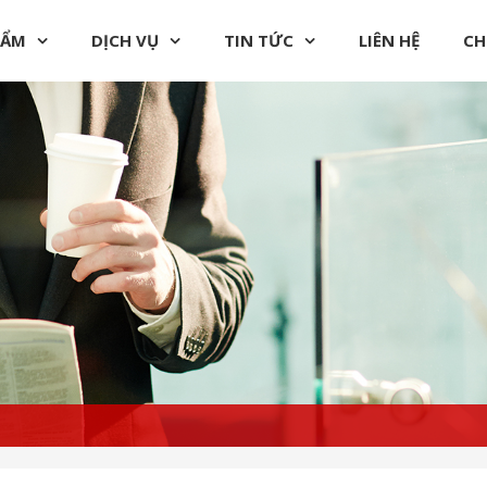
HẨM
DỊCH VỤ
TIN TỨC
LIÊN HỆ
CH