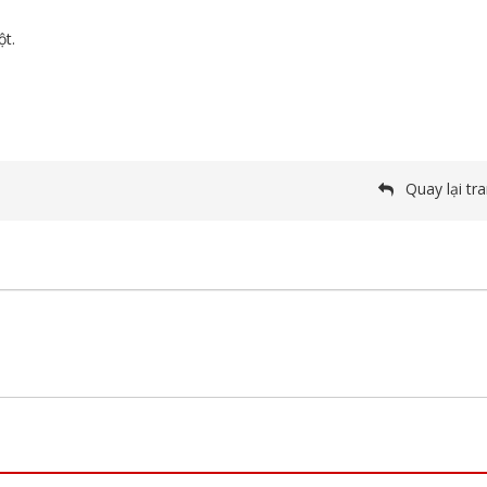
ột.
Quay lại tr