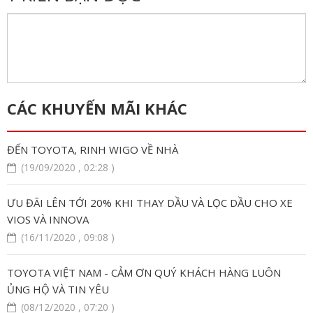
CÁC KHUYẾN MÃI KHÁC
ĐẾN TOYOTA, RINH WIGO VỀ NHÀ
(19/09/2020 , 02:28 )
ƯU ĐÃI LÊN TỚI 20% KHI THAY DẦU VÀ LỌC DẦU CHO XE
VIOS VÀ INNOVA
(16/11/2020 , 09:08 )
TOYOTA VIỆT NAM - CẢM ƠN QUÝ KHÁCH HÀNG LUÔN
ỦNG HỘ VÀ TIN YÊU
(08/12/2020 , 07:20 )