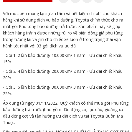
Với mục tiêu mang lại sự an tâm và tiết kiệm chi phí cho khách
hàng khi sử dụng dịch vụ bảo dưỡng, Toyota chính thức cho ra
mắt gói Phụ tùng bảo dưỡng trả trước. Sản phẩm này sẽ giúp
khách hàng tránh được những rủi ro về biến động giá phụ tùng
trong tương lai và giữ cho chiếc xe luôn ở trong trạng thái vận
hành tốt nhất với 03 gói dịch vụ ưu đãi:
- Gói 1: 2 lần bảo dưỡng/ 10.000Km/ 1 năm - Ưu đãi chiết khấu
15%.
- Gói 2: 4 lần bảo dưỡng/ 20.000Km/ 2 năm - Ưu đãi chiết khấu
20%.
- Gói 3: 6 lần bảo dưỡng/ 30.000Km/ 3 năm - Ưu đãi chiết khấu
25%.
Áp dụng từ ngày 01/11/2022, Quý khách có thể mua gói Phụ tùng
bảo dưỡng trả trước (bao gồm dầu động cơ, lọc dầu, gioăng xả
dầu động cơ) và tận hưởng ưu đãi dịch vụ tại Toyota Buôn Ma
Thuột.
Bên cạnh đó, cơ hội NHẬN NGAY 01 PHIẾU QUÀ TẶNG GOT IT trị