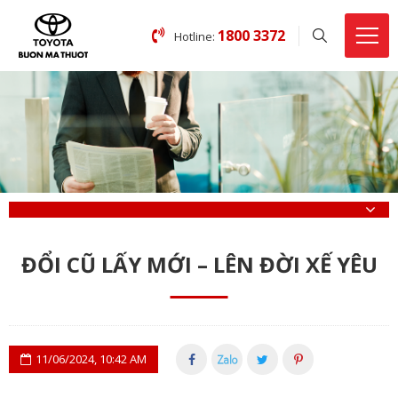
1800 3372
Hotline:
ĐỔI CŨ LẤY MỚI – LÊN ĐỜI XẾ YÊU
11/06/2024, 10:42 AM