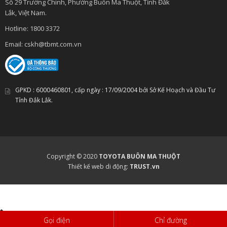
Số 29 Trường Chinh, Phường Buôn Ma Thuột, Tỉnh Đắk
Lắk, Việt Nam.
Hotline:
1800 3372
Email:
cskh@tbmt.com.vn
GPKD :
6000460801
, cấp ngày :
17/09/2004
bởi Sở Kế Hoạch và Đầu Tư
Tỉnh Đắk Lắk.
Copyright © 2020
TOYOTA BUÔN MA THUỘT
Thiết kế web di động:
TRUST.vn
Gọi điện
Chỉ đường