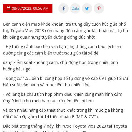
08/07/2023, 09:56 AM
Bên cạnh diện mạo khỏe khoắn, trẻ trung đầy cuốn hút giữa phố
thị, Toyota Vios 2023 còn mang đến cảm giác lái thoải mái, tự tin
khi băng qua những tuyến đường đông đúc nhờ:
- Hệ thống cảnh báo tiền va chạm, hệ thống cảnh báo lệch làn
đường cùng các cảm biến trước/sau giúp tài xế dễ
dàng kiểm soát khoảng cách, chủ động hơn trong nhiều tình
huống bất ngờ.
- Động cơ 1.5L bền bỉ cùng hộp số tự động vô cấp CVT giúp tối ưu
hiệu suất vận hành và mức tiêu thụ nhiên liệu.
- Vô lăng ba chấu tích hợp phím điều khiển cùng màn hình cảm
ứng 9 inch cho mọi thao tác trở nên tiện lợi hơn.
Và còn nhiều nâng cấp thiết thực khác trong khi mức giá không
đổi ở bản G, giảm tới 14 triệu ở bản E (MT & CVT).
Đặc biệt trong tháng 7 này, khi rước Toyota Vios 2023 tại Toyota