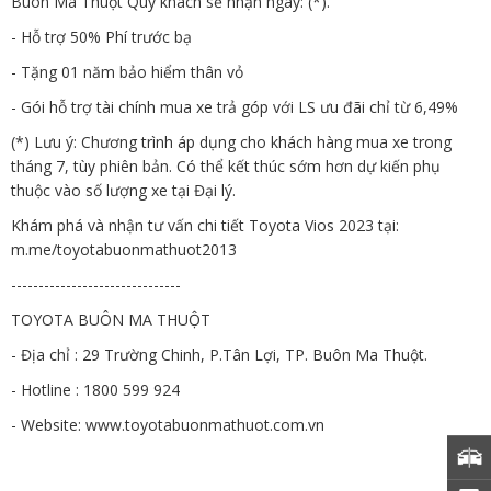
Buôn Ma Thuột Quý khách sẽ nhận ngay: (*).
- Hỗ trợ 50% Phí trước bạ
- Tặng 01 năm bảo hiểm thân vỏ
- Gói hỗ trợ tài chính mua xe trả góp với LS ưu đãi chỉ từ 6,49%
(*) Lưu ý: Chương trình áp dụng cho khách hàng mua xe trong
tháng 7, tùy phiên bản. Có thể kết thúc sớm hơn dự kiến phụ
thuộc vào số lượng xe tại Đại lý.
Khám phá và nhận tư vấn chi tiết Toyota Vios 2023 tại:
m.me/toyotabuonmathuot2013
-------------------------------
TOYOTA BUÔN MA THUỘT
- Địa chỉ : 29 Trường Chinh, P.Tân Lợi, TP. Buôn Ma Thuột.
- Hotline : 1800 599 924
- Website:
www.toyotabuonmathuot.com.vn