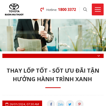
1800 3372
Hotline:
THAY LỐP TỐT - SỐT ƯU ĐÃI TẬN
HƯỞNG HÀNH TRÌNH XANH
26/01/2024, 07:30 AM