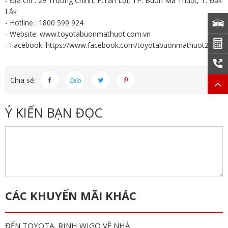
- Địa chỉ : 29 Trường Chinh, P.Tân Lợi, TP. Buôn Ma Thuột, T. Đắk
Lắk
- Hotline : 1800 599 924
- Website:
www.toyotabuonmathuot.com.vn
- Facebook:
https://www.facebook.com/toyotabuonmathuot2013
Chia sẻ:
Ý KIẾN BẠN ĐỌC
CÁC KHUYẾN MÃI KHÁC
ĐẾN TOYOTA, RINH WIGO VỀ NHÀ