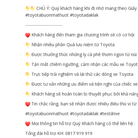
CHÚ Ý: Quý khách hàng khi đi nhớ mang theo Giấy Ph
#toyotabuonmathuot #toyotadaklak
------------------------
Khách hàng đến tham gia chương trình sẽ có cơ hội
Nhận nhiều phần Quà lưu niệm từ Toyota
Được thưởng thức những ly cà phê thơm ngon từ núi
Tận mắt chiêm ngưỡng, cảm nhận các mẫu xe Toyota 
Trực tiếp trải nghiệm và lái thử các dòng xe Toyota
Được tư vấn những ưu điểm và tiện nghi của chiếc 
Khách hàng sẽ hoàn toàn bị thuyết phục bởi khả năng 
Tin chắc rằng, bạn sẽ nhận được nhiều điều thú vị từ 
#toyotabuonmathuot
#toyotadaklak
#testdrive
Mọi thông tin hỗ trợ Quý Khách hàng có thể liên hệ :
Tổng đài hỗ trợ KH: 0817 919 919