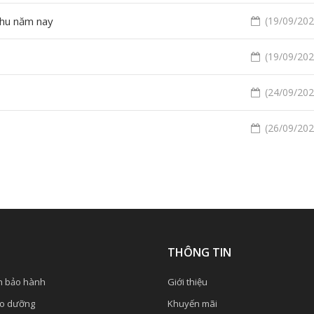
thu năm nay
(19/09/2020
(19/09/2020
(24/09/2020
(26/09/2020
Ụ
THÔNG TIN
h bảo hành
Giới thiệu
ảo dưỡng
Khuyến mãi