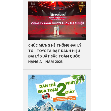
CHÚC MỪNG HỆ THỐNG ĐẠI LÝ
TG - TOYOTA ĐẠT DANH HIỆU
ĐẠI LÝ XUẤT SẮC TOÀN QUỐC
HẠNG A - NĂM 2023