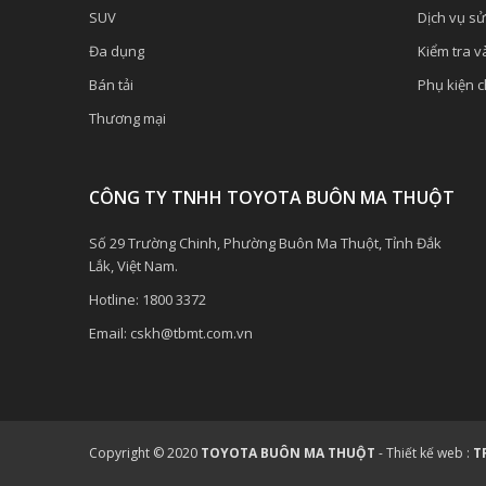
SUV
Dịch vụ s
Đa dụng
Kiểm tra và
Bán tải
Phụ kiện 
Thương mại
CÔNG TY TNHH TOYOTA BUÔN MA THUỘT
Số 29 Trường Chinh, Phường Buôn Ma Thuột, Tỉnh Đắk
Lắk, Việt Nam.
Hotline:
1800 3372
Email:
cskh@tbmt.com.vn
Copyright © 2020
TOYOTA BUÔN MA THUỘT
-
Thiết kế web :
T