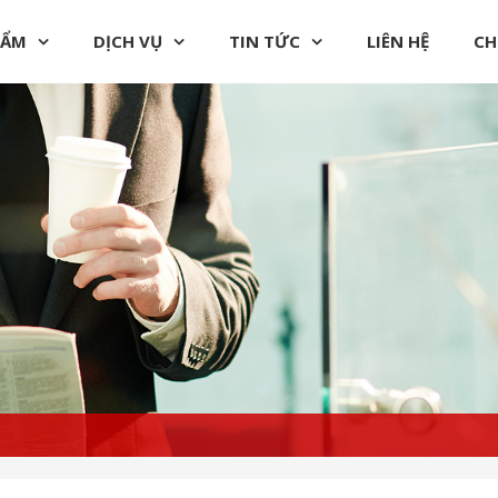
HẨM
DỊCH VỤ
TIN TỨC
LIÊN HỆ
CH