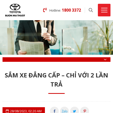
1800 3372
Hotline:
SẮM XE ĐẲNG CẤP – CHỈ VỚI 2 LẦN
TRẢ
28/08/2023, 02:20 AM