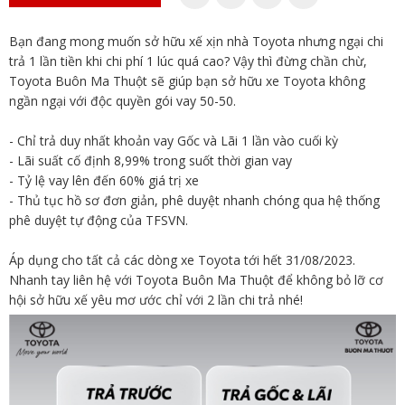
Bạn đang mong muốn sở hữu xế xịn nhà Toyota nhưng ngại chi
trả 1 lần tiền khi chi phí 1 lúc quá cao? Vậy thì đừng chần chừ,
Toyota Buôn Ma Thuột sẽ giúp bạn sở hữu xe Toyota không
ngần ngại với độc quyền gói vay 50-50.
- Chỉ trả duy nhất khoản vay Gốc và Lãi 1 lần vào cuối kỳ
- Lãi suất cố định 8,99% trong suốt thời gian vay
- Tỷ lệ vay lên đến 60% giá trị xe
- Thủ tục hồ sơ đơn giản, phê duyệt nhanh chóng qua hệ thống
phê duyệt tự động của TFSVN.
Áp dụng cho tất cả các dòng xe Toyota tới hết 31/08/2023.
Nhanh tay liên hệ với Toyota Buôn Ma Thuột để không bỏ lỡ cơ
hội sở hữu xế yêu mơ ước chỉ với 2 lần chi trả nhé!