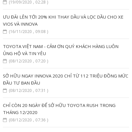
(19/09/2020 , 02:28 )
ƯU ĐÃI LÊN TỚI 20% KHI THAY DẦU VÀ LỌC DẦU CHO XE
VIOS VÀ INNOVA
(16/11/2020 , 09:08 )
TOYOTA VIỆT NAM - CẢM ƠN QUÝ KHÁCH HÀNG LUÔN
ỦNG HỘ VÀ TIN YÊU
(08/12/2020 , 07:20 )
SỞ HỮU NGAY INNOVA 2020 CHỈ TỪ 112 TRIỆU ĐỒNG MỨC
ĐẦU TƯ BAN ĐẦU
(08/12/2020 , 07:31 )
CHỈ CÒN 20 NGÀY ĐỂ SỞ HỮU TOYOTA RUSH TRONG
THÁNG 12/2020
(08/12/2020 , 07:36 )