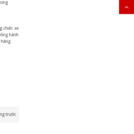
ương
g chiếc xe
 Đồng hành
h hãng
ang trước