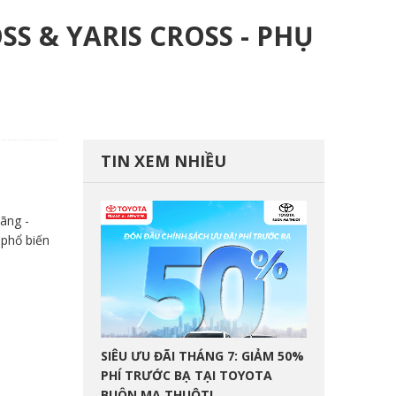
 & YARIS CROSS - PHỤ
TIN XEM NHIỀU
ãng -
 phổ biến
SIÊU ƯU ĐÃI THÁNG 7: GIẢM 50%
PHÍ TRƯỚC BẠ TẠI TOYOTA
BUÔN MA THUỘT!