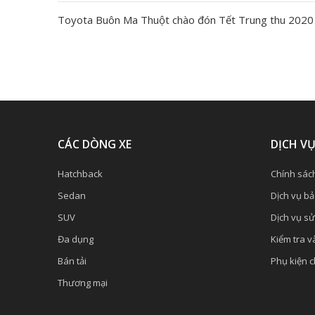
Toyota Buôn Ma Thuột chào đón Tết Trung thu 2020
CÁC DÒNG XE
DỊCH V
Hatchback
Chính sác
Sedan
Dịch vụ b
SUV
Dịch vụ s
Đa dụng
Kiểm tra và
Bán tải
Phụ kiện 
Thương mại