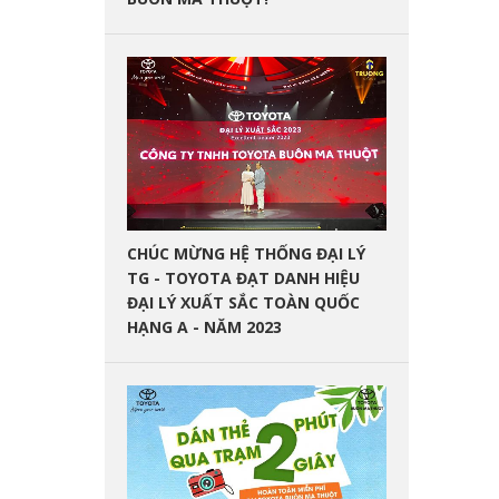
CHÚC MỪNG HỆ THỐNG ĐẠI LÝ
TG - TOYOTA ĐẠT DANH HIỆU
ĐẠI LÝ XUẤT SẮC TOÀN QUỐC
HẠNG A - NĂM 2023