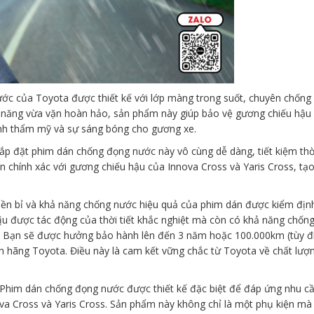
c của Toyota được thiết kế với lớp màng trong suốt, chuyên chống l
ả năng vừa vặn hoàn hảo, sản phẩm này giúp bảo vệ gương chiếu hậu
 tính thẩm mỹ và sự sáng bóng cho gương xe.
lắp đặt phim dán chống đọng nước này vô cùng dễ dàng, tiết kiệm thờ
 chính xác với gương chiếu hậu của Innova Cross và Yaris Cross, tạ
ền bỉ và khả năng chống nước hiệu quả của phim dán được kiểm địn
ịu được tác động của thời tiết khắc nghiệt mà còn có khả năng chố
. Bạn sẽ được hưởng bảo hành lên đến 3 năm hoặc 100.000km (tùy đi
 hãng Toyota. Điều này là cam kết vững chắc từ Toyota về chất lượ
Phim dán chống đọng nước được thiết kế đặc biệt để đáp ứng nhu c
a Cross và Yaris Cross. Sản phẩm này không chỉ là một phụ kiện mà 