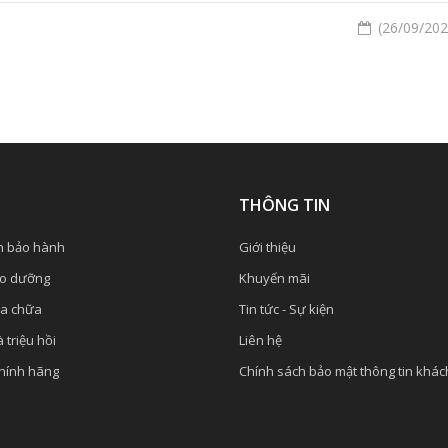
(26/09/2020
Ụ
THÔNG TIN
h bảo hành
Giới thiệu
ảo dưỡng
Khuyến mãi
ửa chữa
Tin tức - Sự kiện
 triệu hồi
Liên hệ
chính hãng
Chính sách bảo mật thông tin khá