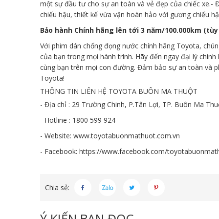
một sự đầu tư cho sự an toàn và vẻ đẹp của chiếc xe.- 
chiếu hậu, thiết kế vừa vặn hoàn hảo với gương chiếu hậ
Bảo hành Chính hãng lên tới 3 năm/100.000km (tùy 
Với phim dán chống đọng nước chính hãng Toyota, chúng
của bạn trong mọi hành trình. Hãy đến ngay đại lý chí
cùng bạn trên mọi con đường. Đảm bảo sự an toàn và p
Toyota!
THÔNG TIN LIÊN HỆ TOYOTA BUÔN MA THUỘT
- Địa chỉ : 29 Trường Chinh, P.Tân Lợi, TP. Buôn Ma Thu
- Hotline : 1800 599 924
- Website:
www.toyotabuonmathuot.com.vn
- Facebook:
https://www.facebook.com/toyotabuonmat
Chia sẻ:
Ý KIẾN BẠN ĐỌC