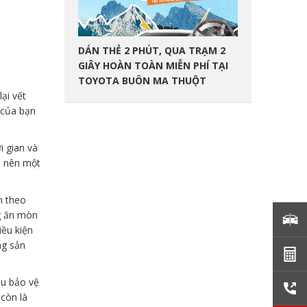
DÁN THẺ 2 PHÚT, QUA TRẠM 2
GIÂY HOÀN TOÀN MIỄN PHÍ TẠI
TOYOTA BUÔN MA THUỘT
ại vết
 của bạn
i gian và
o nên một
h theo
ng ăn mòn
ều kiện
ng sản
ầu bảo vệ
còn là