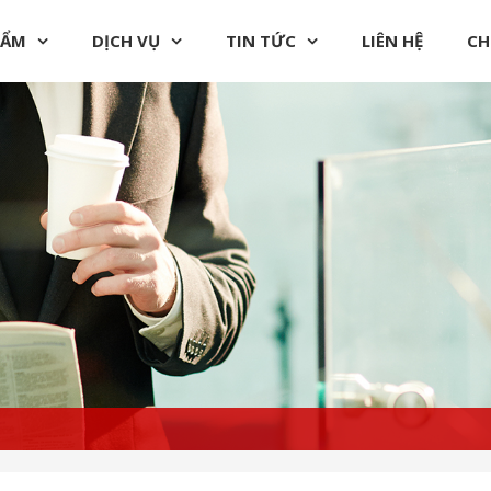
HẨM
DỊCH VỤ
TIN TỨC
LIÊN HỆ
CH