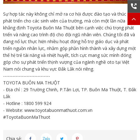
Sự hợp tác này không chỉ mở ra cơ hội được đào tạo và thúc đẩy
phát triển cho các sinh viên của trường, mà còn một lần nữa
khẳng định Toyota Buôn Ma Thuột bên cạnh việc chú trọng phát
triển và nâng cao trình độ cho đội ngũ nhân viên. Chúng tôi đã và
đang nổ lực thực hiện nhiều hoạt động hỗ trợ giáo dục và phát
triển nguồn nhân lực, nhằm góp phần hình thành và xây dựng một
thế hệ trẻ tài năng và nhiệt huyết, tích cực mang sức mình đóng
góp cho sự phát triển thịnh vượng của ngành nghề oto tại Việt
Nam nói chung và khu vực Đắk Lắk nói riêng.
------------------------------
TOYOTA BUÔN MA THUỘT
- Địa chỉ : 29 Trường Chinh, P.Tân Lợi, TP. Buôn Ma Thuột, T. Đắk
Lắk
- Hotline : 1800 599 924
- Website:
www.toyotabuonmathuot.com.vn
#ToyotaBuonMaThuot
Chia sẻ: