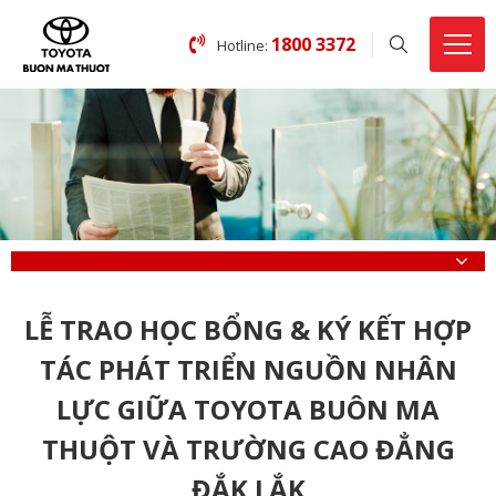
1800 3372
Hotline:
LỄ TRAO HỌC BỔNG & KÝ KẾT HỢP
TÁC PHÁT TRIỂN NGUỒN NHÂN
LỰC GIỮA TOYOTA BUÔN MA
THUỘT VÀ TRƯỜNG CAO ĐẲNG
ĐẮK LẮK