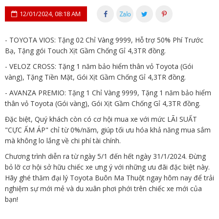
12/01/2024, 08:18 AM
- TOYOTA VIOS: Tặng 02 Chỉ Vàng 9999, Hỗ trợ 50% Phí Trước
Bạ, Tặng gói Touch Xịt Gầm Chống Gỉ 4,3TR đồng.
- VELOZ CROSS: Tặng 1 năm bảo hiểm thân vỏ Toyota (Gói
vàng), Tặng Tiền Mặt, Gói Xịt Gầm Chống Gỉ 4,3TR đồng.
- AVANZA PREMIO: Tặng 1 Chỉ Vàng 9999, Tặng 1 năm bảo hiểm
thân vỏ Toyota (Gói vàng), Gói Xịt Gầm Chống Gỉ 4,3TR đồng.
Đặc biệt, Quý khách còn có cơ hội mua xe với mức LÃI SUẤT
"CỰC ẤM ÁP" chỉ từ 0%/năm, giúp tối ưu hóa khả năng mua sắm
mà không lo lắng về chi phí tài chính.
Chương trình diễn ra từ ngày 5/1 đến hết ngày 31/1/2024. Đừng
bỏ lỡ cơ hội sở hữu chiếc xe ưng ý với những ưu đãi đặc biệt này.
Hãy ghé thăm đại lý Toyota Buôn Ma Thuột ngay hôm nay để trải
nghiệm sự mới mẻ và du xuân phơi phới trên chiếc xe mới của
bạn!