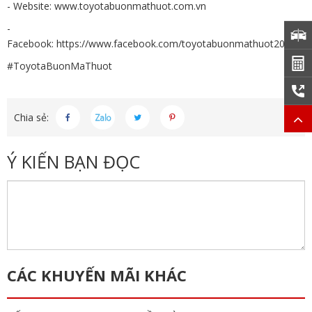
- Website:
www.toyotabuonmathuot.com.vn
-
Facebook:
https://www.facebook.com/toyotabuonmathuot2013/
#ToyotaBuonMaThuot
Chia sẻ:
Ý KIẾN BẠN ĐỌC
CÁC KHUYẾN MÃI KHÁC