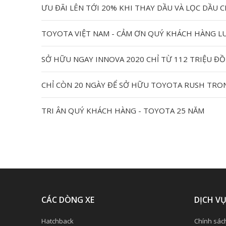
ƯU ĐÃI LÊN TỚI 20% KHI THAY DẦU VÀ LỌC DẦU C
TOYOTA VIỆT NAM - CẢM ƠN QUÝ KHÁCH HÀNG L
SỞ HỮU NGAY INNOVA 2020 CHỈ TỪ 112 TRIỆU Đ
CHỈ CÒN 20 NGÀY ĐỂ SỞ HỮU TOYOTA RUSH TRO
TRI ÂN QUÝ KHÁCH HÀNG - TOYOTA 25 NĂM
CÁC DÒNG XE
DỊCH V
Hatchback
Chính sác