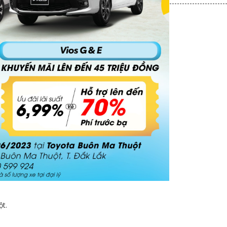
----------------------
ột.