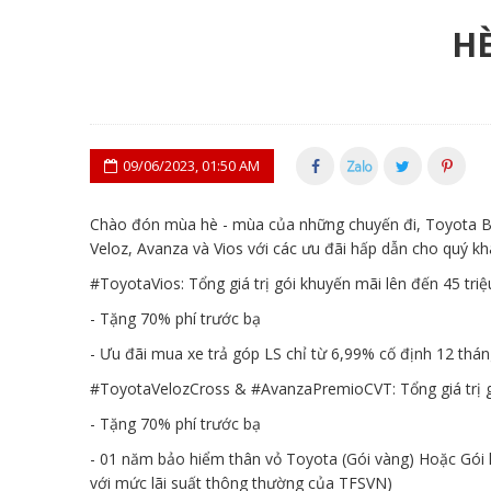
H
09/06/2023, 01:50 AM
Chào đón mùa hè - mùa của những chuyến đi, Toyota B
Veloz, Avanza và Vios với các ưu đãi hấp dẫn cho quý k
#ToyotaVios
: Tổng giá trị gói khuyến mãi lên đến 45 tri
- Tặng 70% phí trước bạ
- Ưu đãi mua xe trả góp LS chỉ từ 6,99% cố định 12 thán
#ToyotaVelozCross
&
#AvanzaPremioCVT
: Tổng giá trị
- Tặng 70% phí trước bạ
- 01 năm bảo hiểm thân vỏ Toyota (Gói vàng) Hoặc Gói hỗ
với mức lãi suất thông thường của TFSVN)