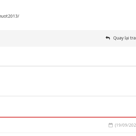
huot2013/
Quay lại tr
(19/09/2020