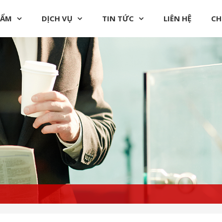
HẨM
DỊCH VỤ
TIN TỨC
LIÊN HỆ
CH