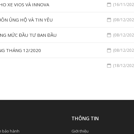
HO XE VIOS VÀ INNOVA
(16/11/2020
UÔN ỦNG HỘ VÀ TIN YÊU
(08/12/2020
ỒNG MỨC ĐẦU TƯ BAN ĐẦU
(08/12/2020
NG THÁNG 12/2020
(08/12/2020
(18/12/2020
Ụ
THÔNG TIN
h bảo hành
Giới thiệu