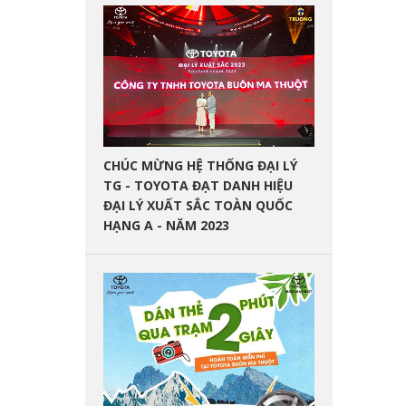
CHÚC MỪNG HỆ THỐNG ĐẠI LÝ
TG - TOYOTA ĐẠT DANH HIỆU
ĐẠI LÝ XUẤT SẮC TOÀN QUỐC
HẠNG A - NĂM 2023