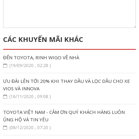
CÁC KHUYẾN MÃI KHÁC
ĐẾN TOYOTA, RINH WIGO VỀ NHÀ
(19/09/2020 , 02:28 )
ƯU ĐÃI LÊN TỚI 20% KHI THAY DẦU VÀ LỌC DẦU CHO XE
VIOS VÀ INNOVA
(16/11/2020 , 09:08 )
TOYOTA VIỆT NAM - CẢM ƠN QUÝ KHÁCH HÀNG LUÔN
ỦNG HỘ VÀ TIN YÊU
(08/12/2020 , 07:20 )