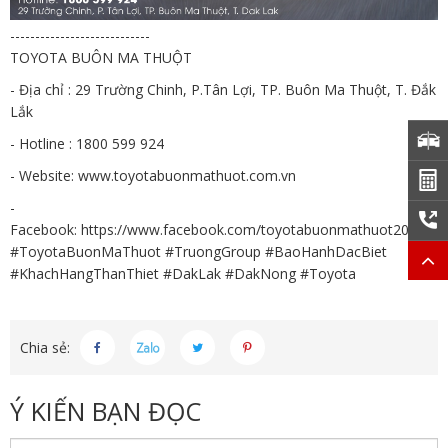
----------------------------
TOYOTA BUÔN MA THUỘT
- Địa chỉ : 29 Trường Chinh, P.Tân Lợi, TP. Buôn Ma Thuột, T. Đắk
Lắk
- Hotline : 1800 599 924
- Website: www.toyotabuonmathuot.com.vn
-
Facebook:
https://www.facebook.com/toyotabuonmathuot2013/
#ToyotaBuonMaThuot #TruongGroup #BaoHanhDacBiet
#KhachHangThanThiet #DakLak #DakNong #Toyota
Chia sẻ:
Ý KIẾN BẠN ĐỌC