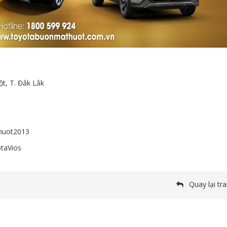
ột, T. Đắk Lắk
huot2013
taVios
Quay lại tr