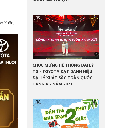
ón Xuân,
CHÚC MỪNG HỆ THỐNG ĐẠI LÝ
TG - TOYOTA ĐẠT DANH HIỆU
ĐẠI LÝ XUẤT SẮC TOÀN QUỐC
HẠNG A - NĂM 2023