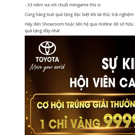
- X3 niềm vui với chuỗi minigame thú vị
Cùng hàng loạt quà tặng đặc biệt khi lái thử, trải nghiệ
Hãy đến Showroom hoặc liên hệ qua Hotline để sở hữu x
quà tặng đầy nhà!