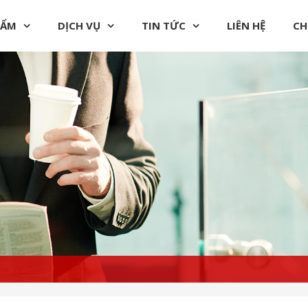
HẨM
DỊCH VỤ
TIN TỨC
LIÊN HỆ
CH