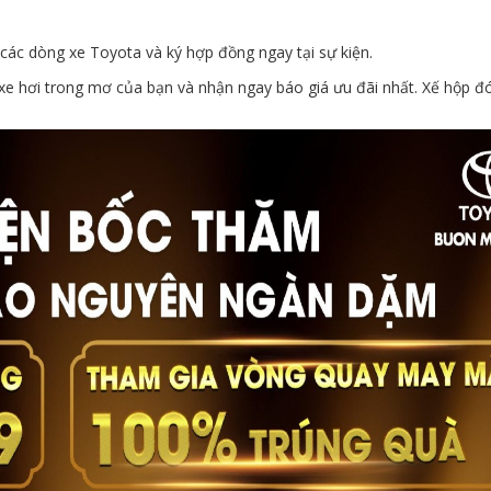
m các dòng xe Toyota và ký hợp đồng ngay tại sự kiện.
e hơi trong mơ của bạn và nhận ngay báo giá ưu đãi nhất. Xế hộp đ