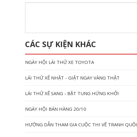
CÁC SỰ KIỆN KHÁC
NGÀY HỘI LÁI THỬ XE TOYOTA
LÁI THỬ XẾ NHẬT - GIẬT NGAY VÀNG THẬT
LÁI THỬ XẾ SANG - BẬT TUNG HỨNG KHỞI
NGÀY HỘI BÁN HÀNG 20/10
HƯỚNG DẪN THAM GIA CUỘC THI VẼ TRANH QUỐC