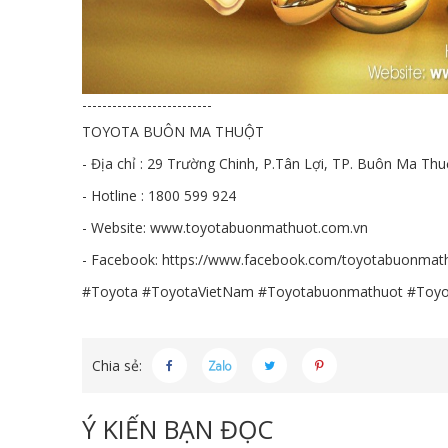
--------------------------
TOYOTA BUÔN MA THUỘT
- Địa chỉ : 29 Trường Chinh, P.Tân Lợi, TP. Buôn Ma Thu
- Hotline : 1800 599 924
- Website:
www.toyotabuonmathuot.com.vn
- Facebook:
https://www.facebook.com/toyotabuonmat
#Toyota
#ToyotaVietNam
#Toyotabuonmathuot
#Toyo
Chia sẻ:
Ý KIẾN BẠN ĐỌC