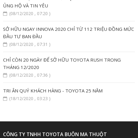
ỦNG HỘ VÀ TIN YÊU
(08/12/2020 , 07:20 )
SỞ HỮU NGAY INNOVA 2020 CHỈ TỪ 112 TRIỆU ĐỒNG MỨC
ĐẦU TƯ BAN ĐẦU
(08/12/2020 , 07:31 )
CHỈ CÒN 20 NGÀY ĐỂ SỞ HỮU TOYOTA RUSH TRONG
THÁNG 12/2020
(08/12/2020 , 07:36 )
TRI ÂN QUÝ KHÁCH HÀNG - TOYOTA 25 NĂM
(18/12/2020 , 03:23 )
CÔNG TY TNHH TOYOTA BUÔN MA THUỘT