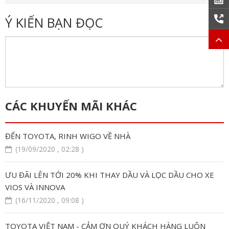
Ý KIẾN BẠN ĐỌC
CÁC KHUYẾN MÃI KHÁC
ĐẾN TOYOTA, RINH WIGO VỀ NHÀ
(19/09/2020 , 02:28 )
ƯU ĐÃI LÊN TỚI 20% KHI THAY DẦU VÀ LỌC DẦU CHO XE
VIOS VÀ INNOVA
(16/11/2020 , 09:08 )
TOYOTA VIỆT NAM - CẢM ƠN QUÝ KHÁCH HÀNG LUÔN