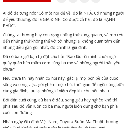
Ai đó đã từng nói: “Có một nơi để về, đó là NHÀ. Có những người
để yêu thương, đó là GIA ĐÌNH. Có được cả hai, đó là HẠNH
PHÚC”.
Chúng ta thường hay coi trọng những thứ xung quanh, và mơ ước
đến những thứ không thể với tới nhưng lại không quan tâm đến
những điều gần gũi nhất, đó chính là gia đình.
Đã có bao giờ bạn tự đặt câu hỏi: “Bao lâu rồi mình chưa ngồi
quây quần bên mâm cơm cùng ba mẹ và những người thân yêu
chưa?”
Nếu chưa thì hãy nhân cơ hội này, gác lại mọi bộn bề của cuộc
sống và công việc, gói ghém một chút thời gian để ngồi dùng bữa
cùng gia đình, lưu lại những kỉ niệm đẹp khi còn bên nhau.
Bởi đến cuối cùng, dù bạn ở đâu, sang giàu hay nghèo khó thì
phía sau đó vẫn luôn có ba mẹ, người luôn đứng chờ bạn phía
cuối con đường.
Nhân ngày Gia đình Việt Nam, Toyota Buôn Ma Thuột thương
chúc Quý Khách có một ngày lễ thật ấm áp và trọn vẹn!