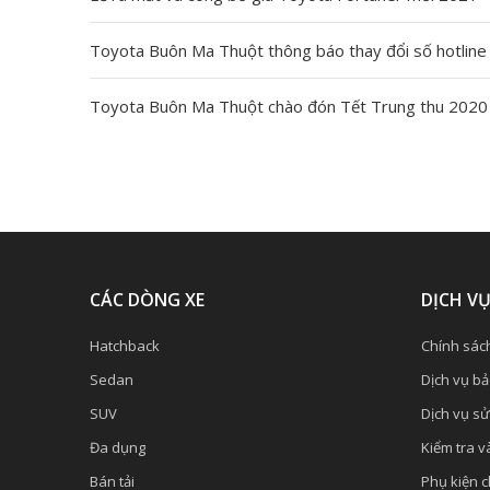
Toyota Buôn Ma Thuột thông báo thay đổi số hotline
Toyota Buôn Ma Thuột chào đón Tết Trung thu 2020
CÁC DÒNG XE
DỊCH V
Hatchback
Chính sác
Sedan
Dịch vụ b
SUV
Dịch vụ s
Đa dụng
Kiểm tra và
Bán tải
Phụ kiện 