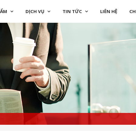
HẨM
DỊCH VỤ
TIN TỨC
LIÊN HỆ
CH