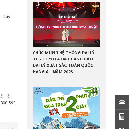
 - Duy
CHÚC MỪNG HỆ THỐNG ĐẠI LÝ
TG - TOYOTA ĐẠT DANH HIỆU
ĐẠI LÝ XUẤT SẮC TOÀN QUỐC
HẠNG A - NĂM 2023