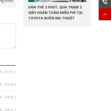
ang trước
DÁN THẺ 2 PHÚT, QUA TRẠM 2
GIÂY HOÀN TOÀN MIỄN PHÍ TẠI
TOYOTA BUÔN MA THUỘT
 , 01:51 )
 , 03:18 )
 , 04:10 )
 , 04:15 )