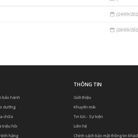
(24/09/2020
(26/09/2020
Ụ
THÔNG TIN
h bảo hành
Giới thiệu
ảo dưỡng
Khuyến mãi
ửa chữa
Tin tức - Sự kiện
 triệu hồi
Liên hệ
chính hãng
Chính sách bảo mật thông tin khá