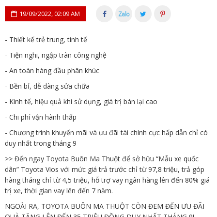
19/09/2022, 02:09 AM
- Thiết kế trẻ trung, tinh tế
- Tiện nghi, ngập tràn công nghệ
- An toàn hàng đầu phân khúc
- Bền bỉ, dễ dàng sửa chữa
- Kinh tế, hiệu quả khi sử dụng, giá trị bán lại cao
- Chi phí vận hành thấp
- Chương trình khuyến mãi và ưu đãi tài chính cực hấp dẫn chỉ có
duy nhất trong tháng 9
>> Đến ngay Toyota Buôn Ma Thuột để sở hữu “Mẫu xe quốc
dân” Toyota Vios với mức giá trả trước chỉ từ 97,8 triệu, trả góp
hàng tháng chỉ từ 4,5 triệu, hỗ trợ vay ngân hàng lên đến 80% giá
trị xe, thời gian vay lên đến 7 năm.
NGOÀI RA, TOYOTA BUÔN MA THUỘT CÒN ĐEM ĐẾN ƯU ĐÃI
QUÀ TẶNG LÊN ĐẾN 35 TRIỆU ĐỒNG DUY NHẤT THÁNG 9!