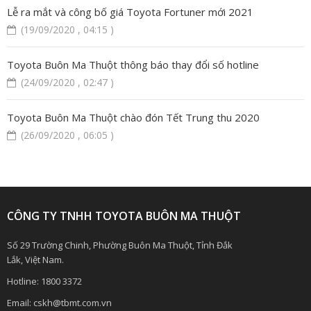
Lễ ra mắt và công bố giá Toyota Fortuner mới 2021
(19/09/2020 , 04:15 )
Toyota Buôn Ma Thuột thông báo thay đổi số hotline
(24/09/2020 , 02:47 )
Toyota Buôn Ma Thuột chào đón Tết Trung thu 2020
(26/09/2020 , 06:05 )
CÔNG TY TNHH TOYOTA BUÔN MA THUỘT
Số 29 Trường Chinh, Phường Buôn Ma Thuột, Tỉnh Đắk
Lắk, Việt Nam.
Hotline:
1800 3372
Email:
cskh@tbmt.com.vn