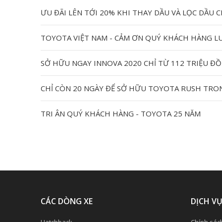
ƯU ĐÃI LÊN TỚI 20% KHI THAY DẦU VÀ LỌC DẦU C
TOYOTA VIỆT NAM - CẢM ƠN QUÝ KHÁCH HÀNG L
SỞ HỮU NGAY INNOVA 2020 CHỈ TỪ 112 TRIỆU Đ
CHỈ CÒN 20 NGÀY ĐỂ SỞ HỮU TOYOTA RUSH TRO
TRI ÂN QUÝ KHÁCH HÀNG - TOYOTA 25 NĂM
CÁC DÒNG XE
DỊCH V