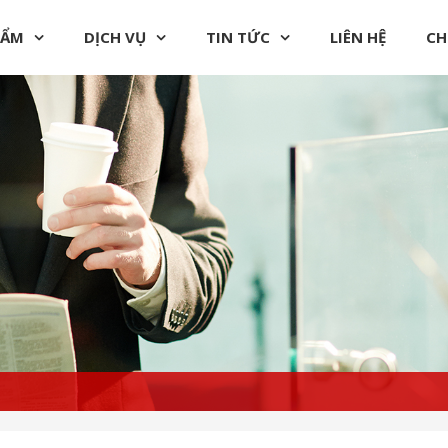
HẨM
DỊCH VỤ
TIN TỨC
LIÊN HỆ
CH