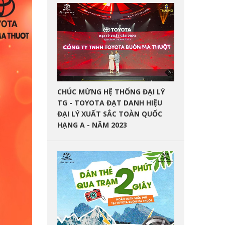
CHÚC MỪNG HỆ THỐNG ĐẠI LÝ
TG - TOYOTA ĐẠT DANH HIỆU
ĐẠI LÝ XUẤT SẮC TOÀN QUỐC
HẠNG A - NĂM 2023