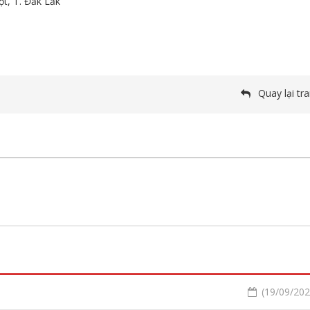
ột, T. Đắk Lắk
Quay lại tr
(19/09/2020