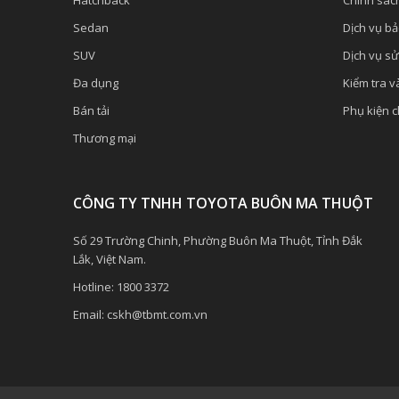
Hatchback
Chính sác
Sedan
Dịch vụ b
SUV
Dịch vụ s
Đa dụng
Kiểm tra và
Bán tải
Phụ kiện 
Thương mại
CÔNG TY TNHH TOYOTA BUÔN MA THUỘT
Số 29 Trường Chinh, Phường Buôn Ma Thuột, Tỉnh Đắk
Lắk, Việt Nam.
Hotline:
1800 3372
Email:
cskh@tbmt.com.vn