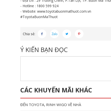
- Địa chỉ : 29 Trường Chinh, P.Tân Lợi, TP. Buôn Ma Thu
- Hotline : 1800 599 924
- Website:
www.toyotabuonmathuot.com.vn
#ToyotaBuonMaThuot
Chia sẻ:
Ý KIẾN BẠN ĐỌC
CÁC KHUYẾN MÃI KHÁC
ĐẾN TOYOTA, RINH WIGO VỀ NHÀ