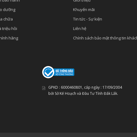
h bảo hành
Giới thiệu
ảo dưỡng
Khuyến mãi
ửa chữa
Tin tức - Sự kiện
 triệu hồi
Liên hệ
chính hãng
Chính sách bảo mật thông tin khá
GPKD :
6000460801
, cấp ngày :
17/09/2004
bởi Sở Kế Hoạch và Đầu Tư Tỉnh Đắk Lắk.