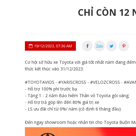
CHỈ CÒN 12 
19/12/2023, 07:36 AM
Cơ hội sở hữu xe Toyota với giá tốt nhất năm đang đếm 
thức kết thúc vào 31/12/2023.
#TOYOTAVIOS - #YARISCROSS - #VELOZCROSS - #AV
- Hỗ trợ 100% phí trước bạ
- Tặng 1 - 2 năm Bảo hiểm Thân vỏ Toyota gói vàng;
- Hỗ trợ trả góp lên đến 80% giá trị xe
- LS ưu đãi chỉ từ 0%/ năm (cố định 6 tháng đầu)
Đến ngay showroom hoặc nhắn tin cho Toyota Buôn Ma Th